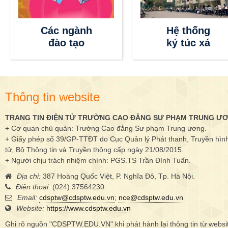
Các ngành
Hệ thống
đào tạo
ký túc xá
Thông tin website
TRANG TIN ĐIỆN TỬ TRƯỜNG CAO ĐẲNG SƯ PHẠM TRUNG Ư
+ Cơ quan chủ quản: Trường Cao đẳng Sư phạm Trung ương.
+ Giấy phép số 39/GP-TTĐT do Cục Quản lý Phát thanh, Truyền hình 
tử, Bộ Thông tin và Truyền thông cấp ngày 21/08/2015.
+ Người chịu trách nhiệm chính: PGS.TS Trần Đình Tuấn.
Địa chỉ:
387 Hoàng Quốc Việt, P. Nghĩa Đô, Tp. Hà Nội.
Điện thoại:
(024) 37564230.
Email:
cdsptw@cdsptw.edu.vn
;
nce@cdsptw.edu.vn
Website:
https://www.cdsptw.edu.vn
Ghi rõ nguồn "CDSPTW.EDU.VN" khi phát hành lại thông tin từ websi