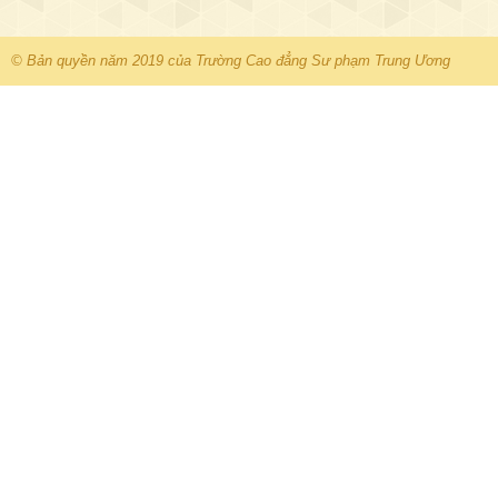
© Bản quyền năm 2019 của Trường Cao đẳng Sư phạm Trung Ương