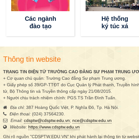
Thông tin
Các ngành
tuyển sinh
đào tạo
Thông tin website
TRANG TIN ĐIỆN TỬ TRƯỜNG CAO ĐẲNG SƯ PHẠM TRUNG Ư
+ Cơ quan chủ quản: Trường Cao đẳng Sư phạm Trung ương.
+ Giấy phép số 39/GP-TTĐT do Cục Quản lý Phát thanh, Truyền hình 
tử, Bộ Thông tin và Truyền thông cấp ngày 21/08/2015.
+ Người chịu trách nhiệm chính: PGS.TS Trần Đình Tuấn.
Địa chỉ:
387 Hoàng Quốc Việt, P. Nghĩa Đô, Tp. Hà Nội.
Điện thoại:
(024) 37564230.
Email:
cdsptw@cdsptw.edu.vn
;
nce@cdsptw.edu.vn
Website:
https://www.cdsptw.edu.vn
Ghi rõ nguồn "CDSPTW.EDU.VN" khi phát hành lại thông tin từ websi