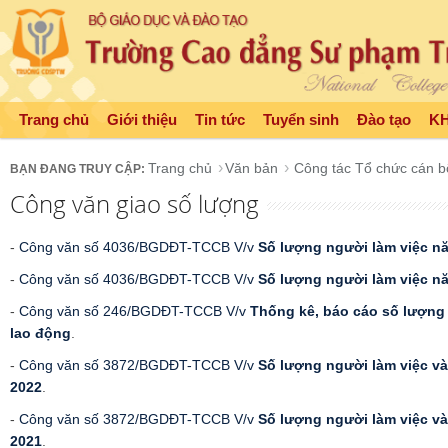
Trang chủ
Giới thiệu
Tin tức
Tuyển sinh
Đào tạo
K
Trang chủ
Văn bản
Công tác Tổ chức cán b
Công văn giao số lượng
-
Công văn số 4036/BGDĐT-TCCB V/v
Số lượng người làm việc n
-
Công văn số 4036/BGDĐT-TCCB V/v
Số lượng người làm việc n
-
Công văn số 246/BGDĐT-TCCB V/v
Thống kê, báo cáo số lượng
lao động
.
-
Công văn số 3872/BGDĐT-TCCB V/v
Số lượng người làm việc v
2022
.
-
Công văn số 3872/BGDĐT-TCCB V/v
Số lượng người làm việc v
2021
.