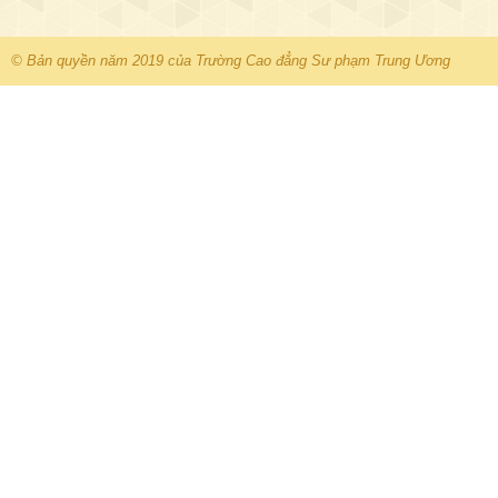
© Bản quyền năm 2019 của Trường Cao đẳng Sư phạm Trung Ương