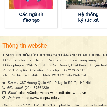
Các ngành
Hệ thống
đào tạo
ký túc xá
Thông tin website
TRANG TIN ĐIỆN TỬ TRƯỜNG CAO ĐẲNG SƯ PHẠM TRUNG Ư
+ Cơ quan chủ quản: Trường Cao đẳng Sư phạm Trung ương.
+ Giấy phép số 39/GP-TTĐT do Cục Quản lý Phát thanh, Truyền hình 
tử, Bộ Thông tin và Truyền thông cấp ngày 21/08/2015.
+ Người chịu trách nhiệm chính: PGS.TS Trần Đình Tuấn.
Địa chỉ:
387 Hoàng Quốc Việt, P. Nghĩa Đô, Tp. Hà Nội.
Điện thoại:
(024) 37564230.
Email:
cdsptw@cdsptw.edu.vn
;
nce@cdsptw.edu.vn
Website:
https://www.cdsptw.edu.vn
Ghi rõ nguồn "CDSPTW.EDU.VN" khi phát hành lại thông tin từ websi