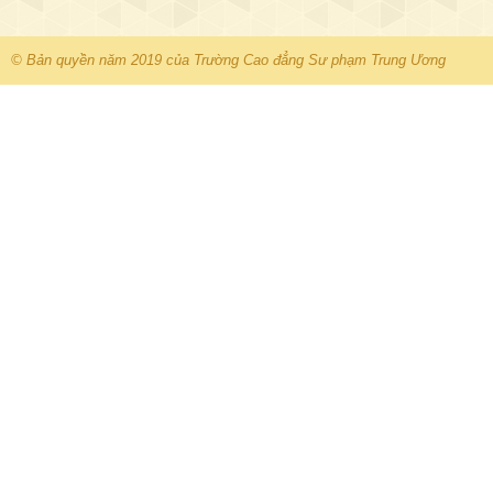
© Bản quyền năm 2019 của Trường Cao đẳng Sư phạm Trung Ương