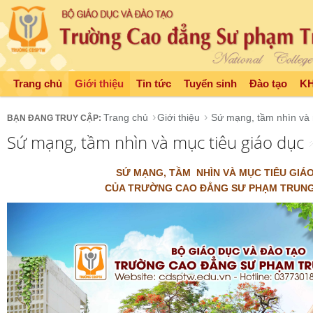
Trang chủ
Giới thiệu
Tin tức
Tuyển sinh
Đào tạo
K
Trang chủ
Giới thiệu
Sứ mạng, tầm nhìn và 
Sứ mạng, tầm nhìn và mục tiêu giáo dục
SỨ MẠNG
,
TẦM NHÌN VÀ
MỤC TIÊU GIÁ
CỦA TRƯỜNG CAO ĐẲNG SƯ PHẠM TRUN