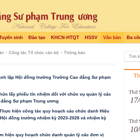
Tuyển sinh
Đào tạo
KHCN-HTQT
HSSV
Văn bản
Ba cô
ản
Công tác Tổ chức cán bộ
Thông báo
Th
nh lập Hội đồng trường Trường Cao đẳng Sư phạm
Thứ 
hức lấy phiếu tín nhiệm đối với chức vụ quản lý các
17
o đẳng Sư phạm Trung ương
.
Thực hiện công tác quy hoạch các chức danh Hiệu
 Hội đồng trường nhiệm kỳ 2023-2028 và nhiệm kỳ
Thứ 
10
c hiện quy hoạch chức danh quản lý các đơn vị