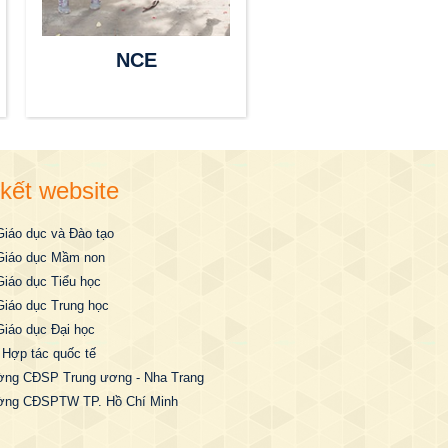
NCE
 kết website
g ủy Khối các trường ĐH, CĐ Hà Nội
Giáo dục và Đào tạo
Giáo dục Mầm non
Giáo dục Tiểu học
Giáo dục Trung học
Giáo dục Đại học
 Hợp tác quốc tế
ờng CĐSP Trung ương - Nha Trang
ờng CĐSPTW TP. Hồ Chí Minh