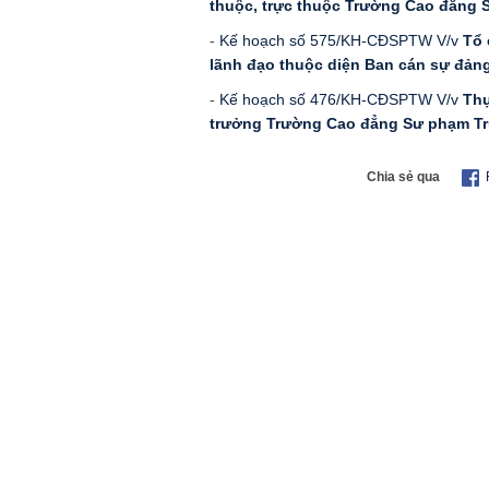
thuộc, trực thuộc Trường Cao đẳng
-
Kế hoạch số 575/KH-CĐSPTW V/v
Tổ 
lãnh đạo thuộc diện Ban cán sự đản
-
Kế hoạch số 476/KH-CĐSPTW V/v
Thự
trưởng Trường Cao đẳng Sư phạm T
Chia sẻ qua