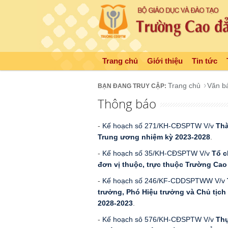
Trang chủ
Giới thiệu
Tin tức
Trang chủ
Văn b
Thông báo
-
Kế hoạch số 271/KH-CĐSPTW V/v
Thà
Trung ương nhiệm kỳ 2023-2028
.
-
Kế hoạch số 35/KH-CĐSPTW V/v
Tổ c
đơn vị thuộc, trực thuộc Trường Ca
-
Kế hoạch số 246/KF-CDDSPTWW V/v
trưởng, Phó Hiệu trưởng và Chủ tịch
2028-2023
.
-
Kế hoạch sô 576/KH-CĐSPTW V/v
Thự