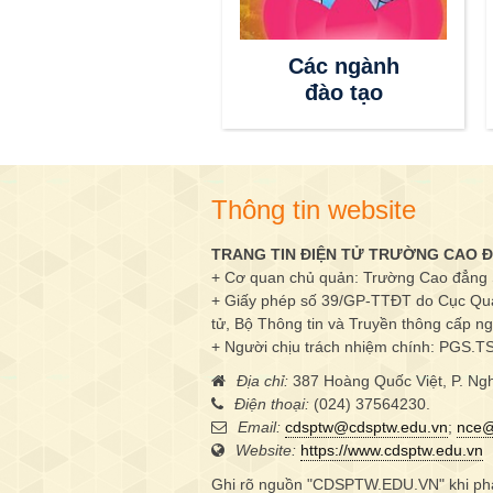
Thông tin
Các ngành
tuyển sinh
đào tạo
Thông tin website
TRANG TIN ĐIỆN TỬ TRƯỜNG CAO
+ Cơ quan chủ quản: Trường Cao đẳng
+ Giấy phép số 39/GP-TTĐT do Cục Quản 
tử, Bộ Thông tin và Truyền thông cấp n
+ Người chịu trách nhiệm chính: PGS.T
Địa chỉ:
387 Hoàng Quốc Việt, P. Ngh
Điện thoại:
(024) 37564230.
Email:
cdsptw@cdsptw.edu.vn
;
nce@
Website:
https://www.cdsptw.edu.vn
Ghi rõ nguồn "CDSPTW.EDU.VN" khi phát 