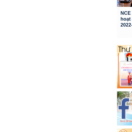
NCE 
hoạt
2022