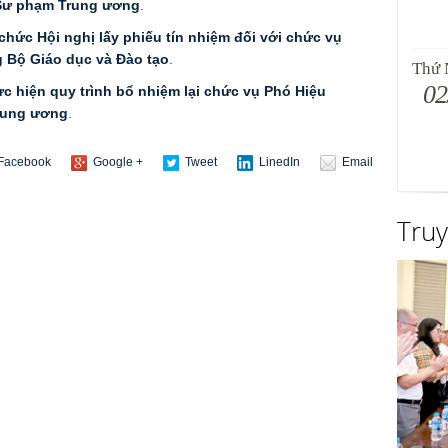
 Sư phạm Trung ương
.
chức Hội nghị lấy phiếu tín nhiệm đối với chức vụ
g Bộ Giáo dục và Đào tạo
.
Thứ
02
c hiện quy trình bổ nhiệm lại chức vụ Phó Hiệu
rung ương
.
Facebook
Google +
Tweet
LinedIn
Email
Tru