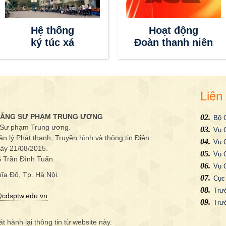
Hệ thống
Hoạt động
ký túc xá
Đoàn thanh niên
Liên
Đản
 ĐẲNG SƯ PHẠM TRUNG ƯƠNG
Bộ 
 Sư phạm Trung ương.
Vụ 
lý Phát thanh, Truyền hình và thông tin Điện
Vụ 
gày 21/08/2015.
Vụ 
S Trần Đình Tuấn.
Vụ 
ĩa Đô, Tp. Hà Nội.
Cục
Trư
cdsptw.edu.vn
Trư
hành lại thông tin từ website này.