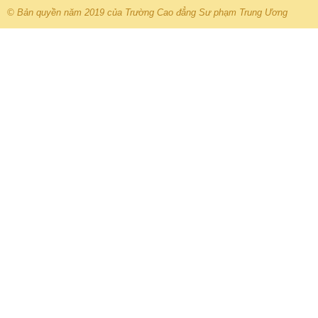
© Bản quyền năm 2019 của Trường Cao đẳng Sư phạm Trung Ương