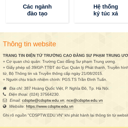
Các ngành
Hệ thống
đào tạo
ký túc xá
Thông tin website
TRANG TIN ĐIỆN TỬ TRƯỜNG CAO ĐẲNG SƯ PHẠM TRUNG Ư
+ Cơ quan chủ quản: Trường Cao đẳng Sư phạm Trung ương.
+ Giấy phép số 39/GP-TTĐT do Cục Quản lý Phát thanh, Truyền hình 
tử, Bộ Thông tin và Truyền thông cấp ngày 21/08/2015.
+ Người chịu trách nhiệm chính: PGS.TS Trần Đình Tuấn.
Địa chỉ:
387 Hoàng Quốc Việt, P. Nghĩa Đô, Tp. Hà Nội.
Điện thoại:
(024) 37564230.
Email:
cdsptw@cdsptw.edu.vn
;
nce@cdsptw.edu.vn
Website:
https://www.cdsptw.edu.vn
Ghi rõ nguồn "CDSPTW.EDU.VN" khi phát hành lại thông tin từ websi