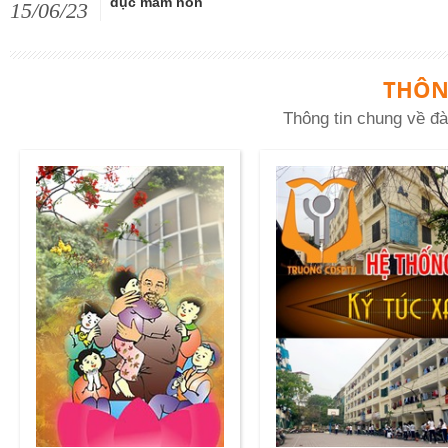
dục mầm non
15/06/23
THÔN
Thông tin chung về đà