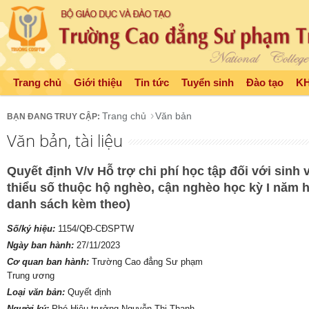
Trang chủ
Giới thiệu
Tin tức
Tuyển sinh
Đào tạo
K
Trang chủ
Văn bản
Văn bản, tài liệu
Quyết định V/v Hỗ trợ chi phí học tập đối với sinh 
thiểu số thuộc hộ nghèo, cận nghèo học kỳ I năm 
danh sách kèm theo)
Số/ký hiệu:
1154/QĐ-CĐSPTW
Ngày ban hành:
27/11/2023
Cơ quan ban hành:
Trường Cao đẳng Sư phạm
Trung ương
Loại văn bản:
Quyết định
Người ký:
Phó Hiệu trưởng Nguyễn Thị Thanh