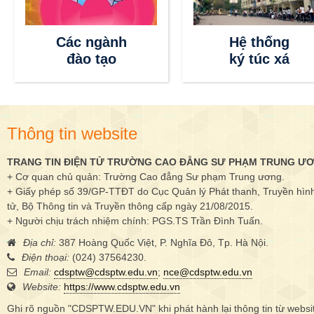
Các ngành
Hệ thống
đào tạo
ký túc xá
Thông tin website
TRANG TIN ĐIỆN TỬ TRƯỜNG CAO ĐẲNG SƯ PHẠM TRUNG Ư
+ Cơ quan chủ quản: Trường Cao đẳng Sư phạm Trung ương.
+ Giấy phép số 39/GP-TTĐT do Cục Quản lý Phát thanh, Truyền hình 
tử, Bộ Thông tin và Truyền thông cấp ngày 21/08/2015.
+ Người chịu trách nhiệm chính: PGS.TS Trần Đình Tuấn.
Địa chỉ:
387 Hoàng Quốc Việt, P. Nghĩa Đô, Tp. Hà Nội.
Điện thoại:
(024) 37564230.
Email:
cdsptw@cdsptw.edu.vn
;
nce@cdsptw.edu.vn
Website:
https://www.cdsptw.edu.vn
Ghi rõ nguồn "CDSPTW.EDU.VN" khi phát hành lại thông tin từ websi