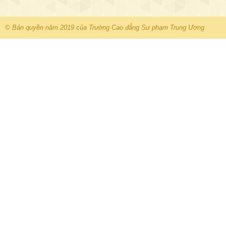
© Bản quyền năm 2019 của Trường Cao đẳng Sư phạm Trung Ương