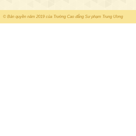
© Bản quyền năm 2019 của Trường Cao đẳng Sư phạm Trung Ương