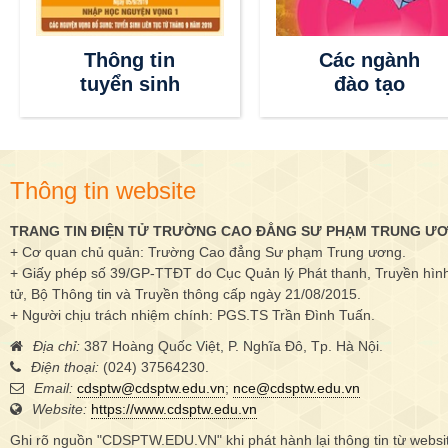
ông tin
Các ngành
yển sinh
đào tạo
Thông tin website
TRANG TIN ĐIỆN TỬ TRƯỜNG CAO ĐẲNG SƯ PHẠM TRUNG Ư
+ Cơ quan chủ quản: Trường Cao đẳng Sư phạm Trung ương.
+ Giấy phép số 39/GP-TTĐT do Cục Quản lý Phát thanh, Truyền hình 
tử, Bộ Thông tin và Truyền thông cấp ngày 21/08/2015.
+ Người chịu trách nhiệm chính: PGS.TS Trần Đình Tuấn.
Địa chỉ:
387 Hoàng Quốc Việt, P. Nghĩa Đô, Tp. Hà Nội.
Điện thoại:
(024) 37564230.
Email:
cdsptw@cdsptw.edu.vn
;
nce@cdsptw.edu.vn
Website:
https://www.cdsptw.edu.vn
Ghi rõ nguồn "CDSPTW.EDU.VN" khi phát hành lại thông tin từ websi