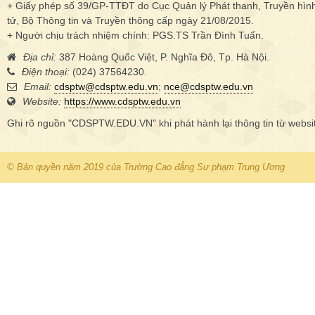
+ Giấy phép số 39/GP-TTĐT do Cục Quản lý Phát thanh, Truyền hình 
tử, Bộ Thông tin và Truyền thông cấp ngày 21/08/2015.
+ Người chịu trách nhiệm chính: PGS.TS Trần Đình Tuấn.
Địa chỉ:
387 Hoàng Quốc Việt, P. Nghĩa Đô, Tp. Hà Nội.
Điện thoại:
(024) 37564230.
Email:
cdsptw@cdsptw.edu.vn
;
nce@cdsptw.edu.vn
Website:
https://www.cdsptw.edu.vn
Ghi rõ nguồn "CDSPTW.EDU.VN" khi phát hành lại thông tin từ websi
© Bản quyền năm 2019 của Trường Cao đẳng Sư phạm Trung Ương