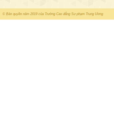
© Bản quyền năm 2019 của Trường Cao đẳng Sư phạm Trung Ương