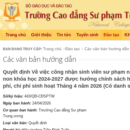
Trang chủ
Giới thiệu
Tin tức
Tuyển sinh
Đào tạo
K
Trang chủ
Đào tạo
Các văn bản hướng dẫn
Các văn bản hướng dẫn
Quyết định Về việc công nhận sinh viên sư phạm
non khóa học 2024-2027 được hưởng chính sách hỗ
phí, chi phí sinh hoạt Tháng 4 năm 2026 (Có danh 
Số/ký hiệu:
443/QĐ-CĐSPTW
Ngày ban hành:
24/04/2026
Cơ quan ban hành:
Trrường Cao đẳng Sư phạm
Trung ương
Loại văn bản:
Quyết định
Người ký:
Hiệu trưởng Trần Đình Tuấn