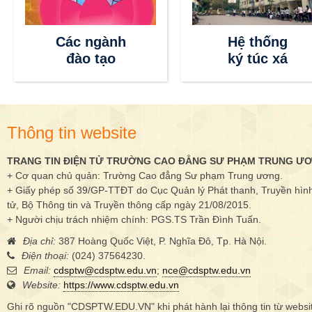
Các ngành
Hệ thống
đào tạo
ký túc xá
Thông tin website
TRANG TIN ĐIỆN TỬ TRƯỜNG CAO ĐẲNG SƯ PHẠM TRUNG Ư
+ Cơ quan chủ quản: Trường Cao đẳng Sư phạm Trung ương.
+ Giấy phép số 39/GP-TTĐT do Cục Quản lý Phát thanh, Truyền hình 
tử, Bộ Thông tin và Truyền thông cấp ngày 21/08/2015.
+ Người chịu trách nhiệm chính: PGS.TS Trần Đình Tuấn.
Địa chỉ:
387 Hoàng Quốc Việt, P. Nghĩa Đô, Tp. Hà Nội.
Điện thoại:
(024) 37564230.
Email:
cdsptw@cdsptw.edu.vn
;
nce@cdsptw.edu.vn
Website:
https://www.cdsptw.edu.vn
Ghi rõ nguồn "CDSPTW.EDU.VN" khi phát hành lại thông tin từ websi