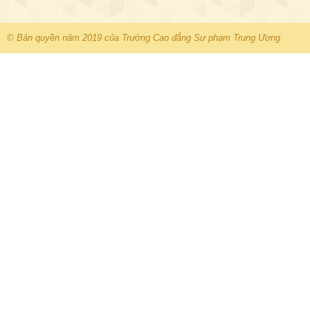
© Bản quyền năm 2019 của Trường Cao đẳng Sư phạm Trung Ương