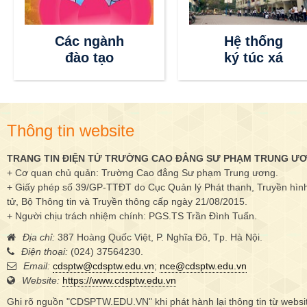
Các ngành
Hệ thống
đào tạo
ký túc xá
Thông tin website
TRANG TIN ĐIỆN TỬ TRƯỜNG CAO ĐẲNG SƯ PHẠM TRUNG Ư
+ Cơ quan chủ quản: Trường Cao đẳng Sư phạm Trung ương.
+ Giấy phép số 39/GP-TTĐT do Cục Quản lý Phát thanh, Truyền hình 
tử, Bộ Thông tin và Truyền thông cấp ngày 21/08/2015.
+ Người chịu trách nhiệm chính: PGS.TS Trần Đình Tuấn.
Địa chỉ:
387 Hoàng Quốc Việt, P. Nghĩa Đô, Tp. Hà Nội.
Điện thoại:
(024) 37564230.
Email:
cdsptw@cdsptw.edu.vn
;
nce@cdsptw.edu.vn
Website:
https://www.cdsptw.edu.vn
Ghi rõ nguồn "CDSPTW.EDU.VN" khi phát hành lại thông tin từ websi