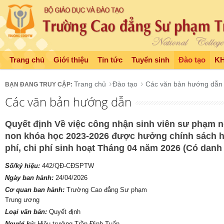
Trang chủ
Giới thiệu
Tin tức
Tuyển sinh
Đào tạo
K
Trang chủ
Đào tạo
Các văn bản hướng dẫn
Các văn bản hướng dẫn
Quyết định Về việc công nhận sinh viên sư phạm
non khóa học 2023-2026 được hưởng chính sách hỗ
phí, chi phí sinh hoạt Tháng 04 năm 2026 (Có danh
Số/ký hiệu:
442/QĐ-CĐSPTW
Ngày ban hành:
24/04/2026
Cơ quan ban hành:
Trường Cao đẳng Sư phạm
Trung ương
Loại văn bản:
Quyết định
Người ký:
Hiệu trưởng Trần Đình Tuấn