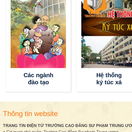
Thông tin
Các ngành
tuyển sinh
đào tạo
Thông tin website
TRANG TIN ĐIỆN TỬ TRƯỜNG CAO ĐẲNG SƯ PHẠM TRUNG Ư
+ Cơ quan chủ quản: Trường Cao đẳng Sư phạm Trung ương.