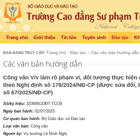
Trang chủ
Giới thiệu
Tin tức
Tuyển sinh
Đào tạo
K
Trang chủ
Đào tạo
Các văn bản hướng dẫn
Các văn bản hướng dẫn
Công văn V/v làm rõ phạm vi, đối tượng thực hiện 
theo Nghị định sô 178/2024/NĐ-CP (được sửa đổi, 
sô 67/2025/NĐ-CP)
Số/ký hiệu:
3339/BGDĐT-TCCB
Ngày ban hành:
01/07/2025
Cơ quan ban hành:
Bộ Giáo dục và Đào tạo
Loại văn bản:
Công văn
Người ký:
Vụ trưởng Lê Đình Nghị