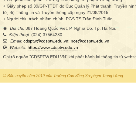
+ Giấy phép số 39/GP-TTĐT do Cục Quản lý Phát thanh, Truyền hình 
tử, Bộ Thông tin và Truyền thông cấp ngày 21/08/2015.
+ Người chịu trách nhiệm chính: PGS.TS Trần Đình Tuấn.
Địa chỉ:
387 Hoàng Quốc Việt, P. Nghĩa Đô, Tp. Hà Nội.
Điện thoại:
(024) 37564230.
Email:
cdsptw@cdsptw.edu.vn
;
nce@cdsptw.edu.vn
Website:
https://www.cdsptw.edu.vn
Ghi rõ nguồn "CDSPTW.EDU.VN" khi phát hành lại thông tin từ websi
© Bản quyền năm 2019 của Trường Cao đẳng Sư phạm Trung Ương