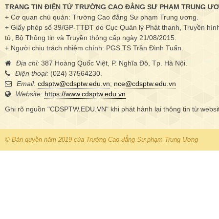
TRANG TIN ĐIỆN TỬ TRƯỜNG CAO ĐẲNG SƯ PHẠM TRUNG Ư
+ Cơ quan chủ quản: Trường Cao đẳng Sư phạm Trung ương.
+ Giấy phép số 39/GP-TTĐT do Cục Quản lý Phát thanh, Truyền hình 
tử, Bộ Thông tin và Truyền thông cấp ngày 21/08/2015.
+ Người chịu trách nhiệm chính: PGS.TS Trần Đình Tuấn.
Địa chỉ:
387 Hoàng Quốc Việt, P. Nghĩa Đô, Tp. Hà Nội.
Điện thoại:
(024) 37564230.
Email:
cdsptw@cdsptw.edu.vn
;
nce@cdsptw.edu.vn
Website:
https://www.cdsptw.edu.vn
Ghi rõ nguồn "CDSPTW.EDU.VN" khi phát hành lại thông tin từ websi
© Bản quyền năm 2019 của Trường Cao đẳng Sư phạm Trung Ương