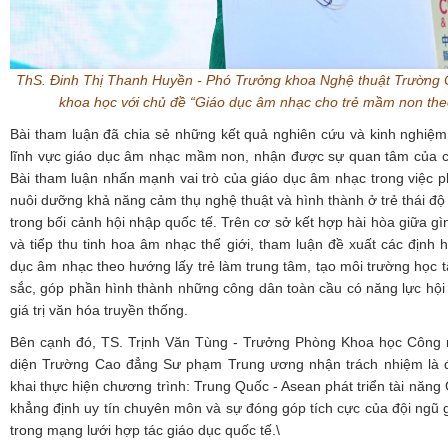
ThS. Đinh Thị Thanh Huyền
-
Phó Trưởng khoa Nghệ thuật
Trường
khoa học với chủ đề “Giáo dục âm nhạc cho trẻ mầm non theo
Bài tham luận đã chia sẻ những kết quả nghiên cứu và kinh nghiệm
lĩnh vực giáo dục âm nhạc mầm non, nhận được sự quan tâm của cá
Bài tham luận nhấn mạnh vai trò của giáo dục âm nhạc trong việc ph
nuôi dưỡng khả năng cảm thụ nghệ thuật và hình thành ở trẻ thái độ
trong bối cảnh hội nhập quốc tế. Trên cơ sở kết hợp hài hòa giữa gì
và tiếp thu tinh hoa âm nhạc thế giới, tham luận đề xuất các định
dục âm nhạc theo hướng lấy trẻ làm trung tâm, tạo môi trường học t
sắc, góp phần hình thành những công dân toàn cầu có năng lực hội 
giá trị văn hóa truyền thống.
Bên cạnh đó, TS. Trịnh Văn Tùng - Trưởng Phòng Khoa học Công n
diện Trường Cao đẳng Sư phạm Trung ương nhận trách nhiệm là đầ
khai thực hiện chương trình: Trung Quốc - Asean phát triển tài năng
khẳng định uy tín chuyên môn và sự đóng góp tích cực của đội ngũ 
trong mạng lưới hợp tác giáo dục quốc tế.\