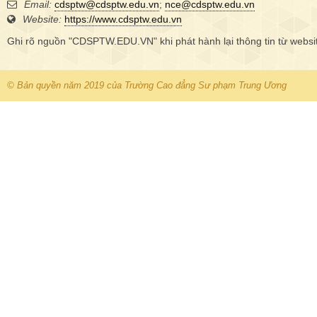
Email:
cdsptw@cdsptw.edu.vn
;
nce@cdsptw.edu.vn
Website:
https://www.cdsptw.edu.vn
Ghi rõ nguồn "CDSPTW.EDU.VN" khi phát hành lại thông tin từ websi
© Bản quyền năm 2019 của Trường Cao đẳng Sư phạm Trung Ương