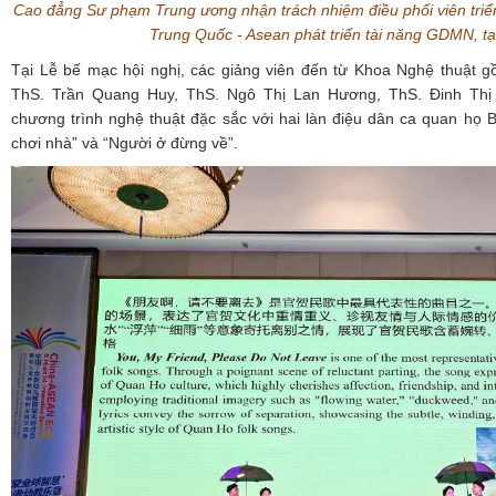
Cao đẳng Sư phạm Trung ương nhận trách nhiệm điều phối viên triển
Trung Quốc - Asean phát triển tài năng GDMN, tạ
Tại Lễ bế mạc hội nghị, các giảng viên đến từ Khoa Nghệ thuật
ThS. Trần Quang Huy, ThS. Ngô Thị Lan Hương, ThS. Đinh Th
chương trình nghệ thuật đặc sắc với hai làn điệu dân ca quan họ 
chơi nhà” và “Người ở đừng về”.