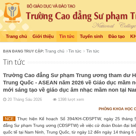
Trang chủ
Giới thiệu
Tin tức
Tuyển sinh
Đào tạo
K
Trang chủ
Tin tức
Tin tức
Tin tức
Trường Cao đẳng Sư phạm Trung ương tham dư Hộ
Trung Quốc - ASEAN năm 2026 về Giáo dục mầm no
mới sáng tạo về giáo dục âm nhạc mầm non tại Na
20 Tháng Sáu 2026
1398 lượt xem
PHÒNG KHOA HỌC C
NCE
Thực hiện Kế hoạch Số 394/KH-CĐSPTW, ngày 25 tháng 
đẳng Sư phạm Trung ương (CĐSPTW) về việc cử đoàn Đoàn đại biể
quốc tế tại Nam Ninh, Trung Quốc, từ ngày 12 đến ngày 14 tháng 6