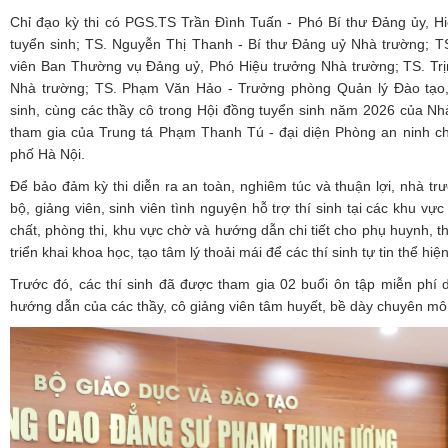
Chỉ đạo kỳ thi có PGS.TS Trần Đình Tuấn - Phó Bí thư Đảng ủy, Hi
tuyển sinh; TS. Nguyễn Thị Thanh - Bí thư Đảng uỷ Nhà trường; 
viên Ban Thường vụ Đảng uỷ, Phó Hiệu trưởng Nhà trường; TS. Trị
Nhà trường; TS. Phạm Văn Hảo - Trưởng phòng Quản lý Đào tạo,
sinh, cùng các thầy cô trong Hội đồng tuyển sinh năm 2026 của Nh
tham gia của Trung tá Phạm Thanh Tú - đại diện Phòng an ninh chí
phố Hà Nội.
Để bảo đảm kỳ thi diễn ra an toàn, nghiêm túc và thuận lợi, nhà t
bộ, giảng viên, sinh viên tình nguyện hỗ trợ thí sinh tại các khu vực 
chất, phòng thi, khu vực chờ và hướng dẫn chi tiết cho phụ huynh, t
triển khai khoa học, tạo tâm lý thoải mái để các thí sinh tự tin thể hi
Trước đó, các thí sinh đã được tham gia 02 buổi ôn tập miễn phí 
hướng dẫn của các thầy, cô giảng viên tâm huyết, bề dày chuyên mô