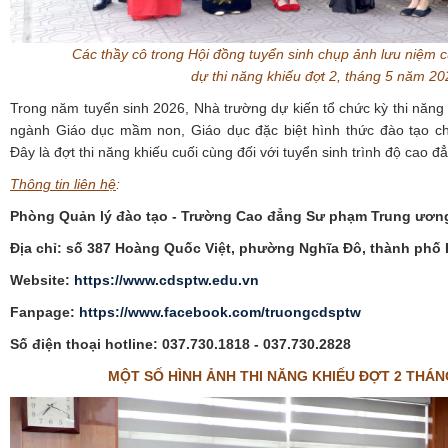
Các thầy cô trong Hội đồng tuyển sinh chụp ảnh lưu niệm cù
dự thi năng khiếu đợt 2, tháng 5 năm 20
Trong năm tuyển sinh 2026, Nhà trường dự kiến tổ chức kỳ thi năng 
ngành Giáo dục mầm non, Giáo dục đặc biệt hình thức đào tạo ch
Đây là đợt thi năng khiếu cuối cùng đối với tuyển sinh trình độ cao đ
Thông tin liên hệ
:
Phòng Quản lý đào tạo - Trường Cao đẳng Sư phạm Trung ươn
Địa chỉ: số 387 Hoàng Quốc Việt, phường Nghĩa Đô, thành phố 
Website:
https://www.cdsptw.edu.vn
Fanpage:
https://www.facebook.com/truongcdsptw
Số điện thoại hotline: 037.730.1818 - 037.730.2828
MỘT SỐ HÌNH ẢNH THI NĂNG KHIẾU ĐỢT 2 THÁN