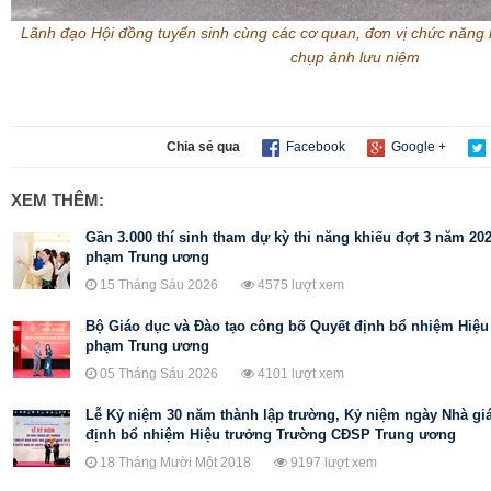
Lãnh đạo Hội đồng tuyển sinh
cùng các cơ quan, đơn vị chức năng k
chụp ảnh lưu niệm
Chia sẻ qua
Facebook
Google +
XEM THÊM:
Gần 3.000 thí sinh tham dự kỳ thi năng khiếu đợt 3 năm 20
phạm Trung ương
15 Tháng Sáu 2026
4575 lượt xem
Bộ Giáo dục và Đào tạo công bố Quyết định bổ nhiệm Hiệ
phạm Trung ương
05 Tháng Sáu 2026
4101 lượt xem
Lễ Kỷ niệm 30 năm thành lập trường, Kỷ niệm ngày Nhà gi
định bổ nhiệm Hiệu trưởng Trường CĐSP Trung ương
18 Tháng Mười Một 2018
9197 lượt xem