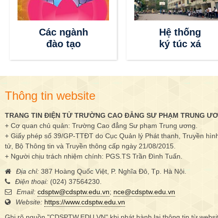
Thông tin
Các ngành
tuyển sinh
đào tạo
Thông tin website
TRANG TIN ĐIỆN TỬ TRƯỜNG CAO ĐẲNG SƯ PHẠM TRUNG Ư
+ Cơ quan chủ quản: Trường Cao đẳng Sư phạm Trung ương.
+ Giấy phép số 39/GP-TTĐT do Cục Quản lý Phát thanh, Truyền hình 
tử, Bộ Thông tin và Truyền thông cấp ngày 21/08/2015.
+ Người chịu trách nhiệm chính: PGS.TS Trần Đình Tuấn.
Địa chỉ:
387 Hoàng Quốc Việt, P. Nghĩa Đô, Tp. Hà Nội.
Điện thoại:
(024) 37564230.
Email:
cdsptw@cdsptw.edu.vn
;
nce@cdsptw.edu.vn
Website:
https://www.cdsptw.edu.vn
Ghi rõ nguồn "CDSPTW.EDU.VN" khi phát hành lại thông tin từ websi