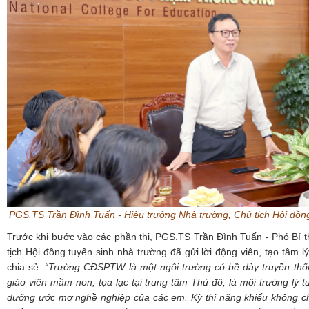
PGS.TS Trần Đình Tuấn - Hiệu trưởng Nhà trường, Chủ tịch Hội đồng
Trước khi bước vào các phần thi, PGS.TS Trần Đình Tuấn - Phó Bí 
tịch Hội đồng tuyển sinh nhà trường đã gửi lời động viên, tạo tâm lý
chia sẻ:
“Trường CĐSPTW là một ngôi trường có bề dày truyền thố
giáo viên mầm non, tọa lạc tại trung tâm Thủ đô, là môi trường lý t
dưỡng ước mơ nghề nghiệp của các em. Kỳ thi năng khiếu
không ch