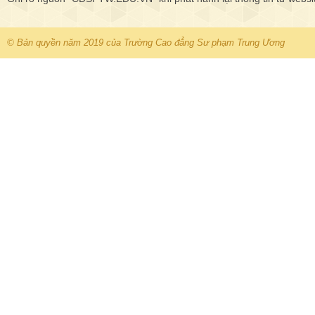
© Bản quyền năm 2019 của Trường Cao đẳng Sư phạm Trung Ương