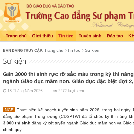
Trang chủ
Giới thiệu
Tin tức
Tuyển sinh
Đào tạo
K
Trang chủ
Tin tức
Sự kiện
Sự kiện
Gần 3000 thí sinh rực rỡ sắc màu trong kỳ thi năng
ngành Giáo dục mầm non, Giáo dục đặc biệt đợt 2,
18 Tháng Năm 2026
2272 lượt xem
NCE
Thực hiện kế hoạch tuyển sinh năm 2026, trong hai ngày 
đẳng Sư phạm Trung ương (CĐSPTW) đã tổ chức kỳ thi năng kh
3.000 thí sinh
đăng ký xét tuyển ngành Giáo dục mầm non và Giáo dụ
chính quy.